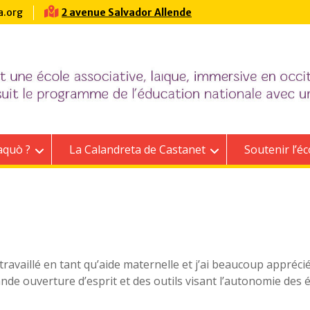
a.org
2 avenue Salvador Allende
aquò ?
La Calandreta de Castanet
Soutenir l’éc
 travaillé en tant qu’aide maternelle et j’ai beaucoup appréc
e ouverture d’esprit et des outils visant l’autonomie des é