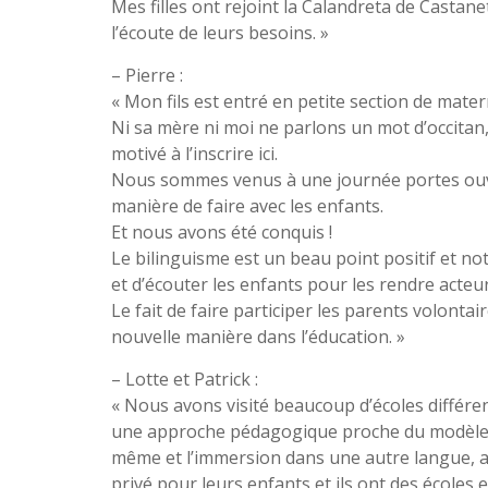
Mes filles ont rejoint la Calandreta de Casta
l’écoute de leurs besoins. »
– Pierre :
« Mon fils est entré en petite section de mater
Ni sa mère ni moi ne parlons un mot d’occitan,
motivé à l’inscrire ici.
Nous sommes venus à une journée portes ouvert
manière de faire avec les enfants.
Et nous avons été conquis !
Le bilinguisme est un beau point positif et not
et d’écouter les enfants pour les rendre acteurs 
Le fait de faire participer les parents volonta
nouvelle manière dans l’éducation. »
– Lotte et Patrick :
« Nous avons visité beaucoup d’écoles différe
une approche pédagogique proche du modèle de
même et l’immersion dans une autre langue, ap
privé pour leurs enfants et ils ont des écoles