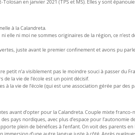
net-Tolosan en janvier 2021 (TPS et MS). Elles y sont épanou
nelle à la Calandreta.
 ni elle ni moi ne sommes originaires de la région, ce n’est 
es, juste avant le premier confinement et avons pu parler 
re petit n’a visiblement pas le moindre souci à passer du Fra
de la vie de l’école est un point décisif.
ires à la vie de l’école (qui est une association gérée par des
ntes avant d’opter pour la Calandreta. Couple mixte franco-
s pays nordiques, avec plus d’espace pour l’autonomie de 
porte plein de bénéfices à l’enfant. On voit des parents en
 en immersion d’une autre langue juste à côté. Après quelque