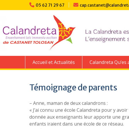
Skip
05 62 71 29 67
cap.castanet@calandret
to
content
Accueil et Actualités
Calandreta Qu’es 
Témoignage de parents
– Anne, maman de deux calandrons :
« J’ai connu une école Calandreta pour y avoir
donnée aux enseignants leur apporte une grand
enfants iraient dans une école de ce réseau.