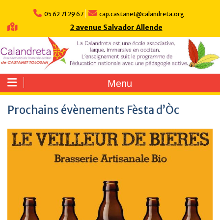
Skip
to
05 62 71 29 67
cap.castanet@calandreta.org
content
2 avenue Salvador Allende
Menu
Prochains évènements Fèsta d’Òc