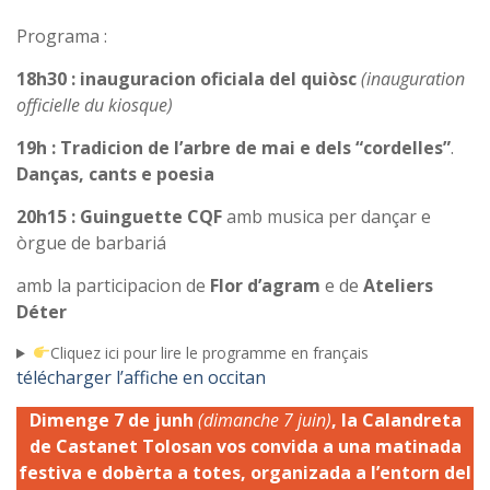
Programa :
18h30 : inauguracion oficiala del quiòsc
(inauguration
officielle du kiosque)
19h : Tradicion de
l’arbre de mai
e dels “cordelles”
.
Danças, cants
e poesia
20h15 : Guinguette CQF
amb musica per dançar e
òrgue de barbariá
amb la participacion de
Flor d’agram
e de
Ateliers
Déter
Cliquez ici pour lire le programme en français
télécharger l’affiche en occitan
Dimenge 7 de junh
(dimanche 7 juin)
, la Calandreta
de Castanet Tolosan vos convida a una matinada
festiva e dobèrta a totes, organizada a l’entorn del