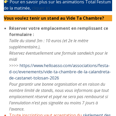
Pour en savoir plus sur les animations Total Festum
de la matinée,
cl
iquer ici
Vous voulez tenir un stand au Vide Ta Chambre?
Réserver votre emplacement en remplissant ce
formulaire :
Taille du stand 3m : 10 euros (et 2e le mètre
supplémentaire.),
Réservez éventuellement une formule sandwich pour le
midi
>>>>
https://www.helloasso.com/associations/festa-
d-oc/evenements/vide-ta-chambre-de-la-calandreta-
de-castanet-tolosan-2026
Pour garantir une bonne organisation et en raison du
nombre limité de stands, nous vous informons que tout
emplacement réservé et payé ne sera pas remboursé si
l’annulation n’est pas signalée au moins 7 jours à
l’avance.
Toute inscription vaut acceptation du
règlement des