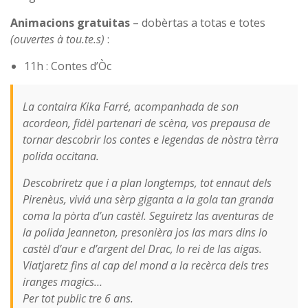
Animacions gratuitas
– dobèrtas a totas e totes
(ouvertes à tou.te.s)
:
11h : Contes d’Òc
La contaira Kika Farré, acompanhada de son
acordeon, fidèl partenari de scèna, vos prepausa de
tornar descobrir los contes e legendas de nòstra tèrra
polida occitana.
Descobriretz que i a plan longtemps, tot ennaut dels
Pirenèus, viviá una sèrp giganta a la gola tan granda
coma la pòrta d’un castèl. Seguiretz las aventuras de
la polida Jeanneton, presonièra jos las mars dins lo
castèl d’aur e d’argent del Drac, lo rei de las aigas.
Viatjaretz fins al cap del mond a la recèrca dels tres
iranges magics…
Per tot public tre 6 ans.