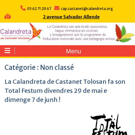
Skip
to
05 62 71 29 67
cap.castanet@calandreta.org
content
2 avenue Salvador Allende
Menu
Catégorie :
Non classé
La Calandreta de Castanet Tolosan fa son
Total Festum divendres 29 de mai e
dimenge 7 de junh !